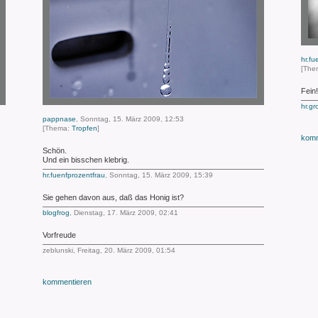
hr.fu
[The
Fein!
hr.gr
pappnase
, Sonntag, 15. März 2009, 12:53
[Thema:
Tropfen
]
komm
Schön.
Und ein bisschen klebrig.
hr.fuenfprozentfrau
, Sonntag, 15. März 2009, 15:39
Sie gehen davon aus, daß das Honig ist?
blogfrog
, Dienstag, 17. März 2009, 02:41
Vorfreude
zeblunski, Freitag, 20. März 2009, 01:54
kommentieren