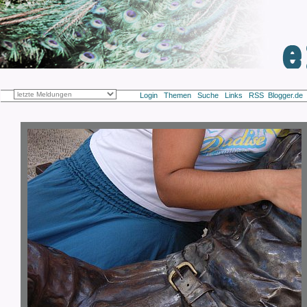
Login
Themen
Suche
Links
RSS
Blogger