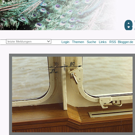
Login
Themen
Suche
Links
RSS
Blogger