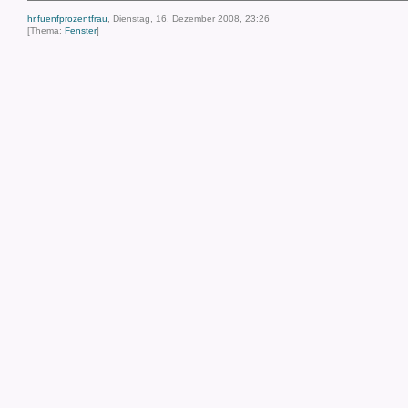
hr.fuenfprozentfrau
, Dienstag, 16. Dezember 2008, 23:26
[Thema:
Fenster
]